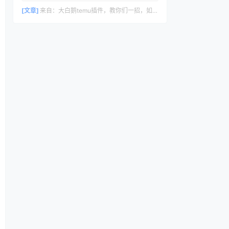
删除评论，请访问仪表盘的评论界面。评论
者头像来自 Gravatar。
[文章]
来自：
大白鹅temu插件，教你们一招，如何30s里计算temu利润数据