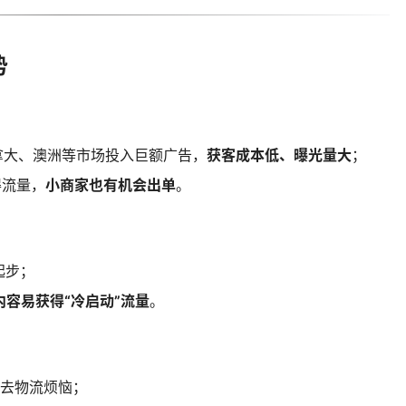
势
加拿大、澳洲等市场投入巨额广告，
获客成本低、曝光量大
；
得流量，
小商家也有机会出单
。
起步；
内容易获得“冷启动”流量
。
省去物流烦恼；