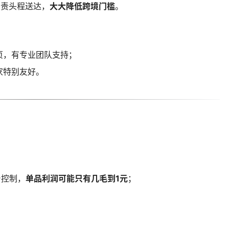
负责头程送达，
大大降低跨境门槛
。
页，有专业团队支持；
家特别友好。
台控制，
单品利润可能只有几毛到1元
；