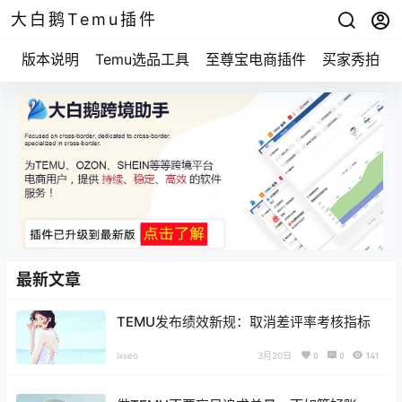
大白鹅Temu插件
版本说明
Temu选品工具
至尊宝电商插件
买家秀拍摄
最新文章
TEMU发布绩效新规：取消差评率考核指标
lxseo
3月20日
0
0
141