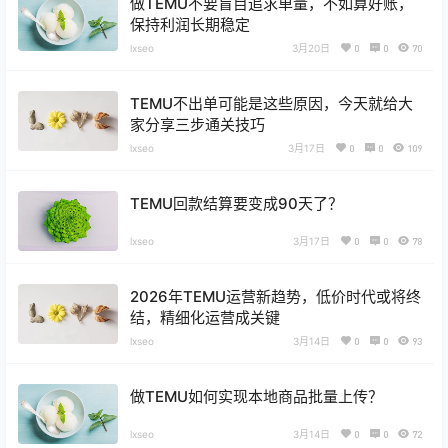
做TEMU不要盲目追求单量，不如算好账，
保持利润长期稳定
lxseo
3月20日
0
0
70
TEMU不出单可能是这些原因，今天就给大
家分享三步通关技巧
lxseo
3月17日
0
0
109
TEMU回款结算要变成90天了？
lxseo
3月17日
0
0
78
2026年TEMU运营新趋势，低价时代或将终
结，精细化运营成关键
lxseo
3月14日
0
0
93
做TEMU如何实现本地商品批量上传？
lxseo
3月14日
0
0
72