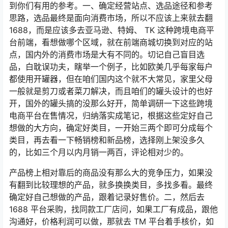
到你们有用的参考。一、确定经营站点、选品途径和参考
思路，选品最终是面向消费市场，所以不应该上来就去翻
1688，而是应该多去亚马逊、特姆、 TK 这种跨境电商平
台前端，看想做哪个区域，就在前端商城切换到对应的站
点，国内外的消费市场是大有不同的。切记自己盲目选
品，白耽误功夫，瞎举一个例子，比如欧美几乎每家每户
都使用开罐器，但在咱们国内这个就不大常见，家里父母
一般就是剪刀或者菜刀解决，而且咱们的罐头设计的也好
开，国外的罐头搞的没那么好开，简单调研一下这些跨境
电商平台在售情况，归纳落实成笔记，根据这些定好自己
想做的大方向，确定好类目，一开始三两个即可分成每个
类目，再去看一下畅销榜和新品榜，选择刚上架没多久
的，比如三个月以内月销一两百，评论相对少的。
产品榜上相对靠后的商品没有那么大的竞争压力，如果没
有翻到比较理想的产品，就多换换类目，多找多看。最终
确定好自己想做的产品，跟着记录好售价。二，然后去
1688 平台采购，找同款工厂店问，如果工厂有成品，跟他
沟通好，价格利润可以做，那就去 TM 平台着手核价，如