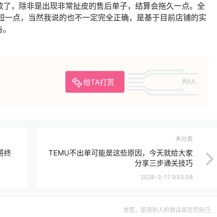
回款了，除非是出现非常扯皮的售后单子，结算会拖久一点。全
要稍微短一点，当然我说的也不一定完全正确，是基于目前店铺的实
告。
给TA打赏
共0人
未分类
将终
TEMU不出单可能是这些原因，今天就给大家
分享三步通关技巧
2026-3-17 9:53:08
发怒，是用别人的错误来惩罚自己