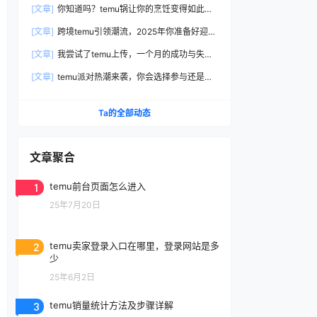
[文章]
你知道吗？temu锅让你的烹饪变得如此简
单高效！
[文章]
跨境temu引领潮流，2025年你准备好迎接
电商新时代了吗？
[文章]
我尝试了temu上传，一个月的成功与失败
全在这里分享！
[文章]
temu派对热潮来袭，你会选择参与还是观
望？
Ta的全部动态
文章聚合
1
temu前台页面怎么进入
25年7月20日
2
temu卖家登录入口在哪里，登录网站是多
少
25年6月2日
3
temu销量统计方法及步骤详解