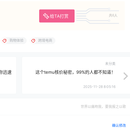
给TA打赏
共0人
购物体验
跨境电商
未分类
你迅速
这个temu核价秘密，99%的人都不知道！
2025-11-28 8:05:16
世界以痛吻我，要我报之以歌
确认修改