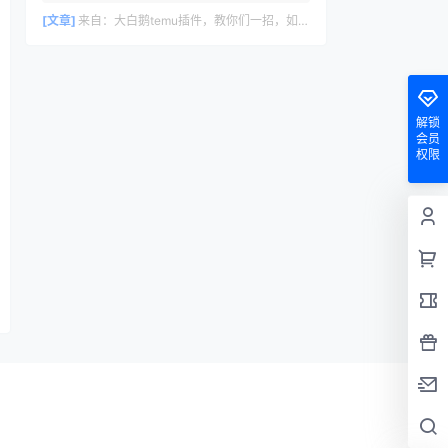
删除评论，请访问仪表盘的评论界面。评论
者头像来自 Gravatar。
[文章]
来自：
大白鹅temu插件，教你们一招，如何30s里计算temu利润数据
解锁
会员
权限