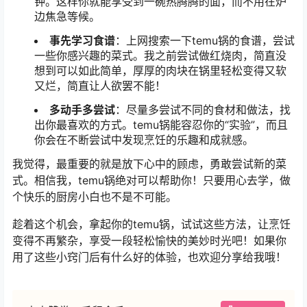
钟。这样你就能享受到一碗热腾腾的面，而不用在炉
边焦急等候。
事先学习食谱
：上网搜索一下temu锅的食谱，尝试
一些你感兴趣的菜式。我之前尝试做红烧肉，简直没
想到可以如此简单，厚厚的肉块在锅里轻松变得又软
又烂，简直让人欲罢不能！
多动手多尝试
：尽量多尝试不同的食材和做法，找
出你最喜欢的方式。temu锅能容忍你的“实验”，而且
你会在不断尝试中发现烹饪的乐趣和成就感。
我觉得，最重要的就是放下心中的顾虑，勇敢尝试新的菜
式。相信我，temu锅绝对可以帮助你！只要用心去学，做
个快乐的厨房小白也不是不可能。
趁着这个机会，拿起你的temu锅，试试这些方法，让烹饪
变得不再繁杂，享受一段轻松愉快的美妙时光吧！如果你
用了这些小窍门后有什么好的体验，也欢迎分享给我哦！