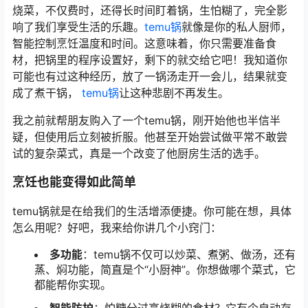
烧菜，不仅费时，还得长时间盯着锅，生怕糊了，完全影
响了我们享受生活的乐趣。
temu锅
就像是你的私人厨师，
智能控制烹饪温度和时间。这意味着，你只需要准备食
材，把锅里的程序设置好，剩下的就交给它吧！我知道你
可能也有过这种经历，放了一锅汤走开一会儿，结果就变
成了煮干锅，
temu锅
让这种悲剧不再发生。
我之前就帮朋友购入了一个temu锅，刚开始他也半信半
疑，但使用后立刻被折服。他甚至开始尝试做平常不敢尝
试的复杂菜式，真是一个改变了他厨房生活的选手。
烹饪也能变得如此简单
temu锅就是在给我们的生活增添便捷。你可能在想，具体
怎么用呢？好吧，我来给你讲几个小窍门：
多功能
：temu锅不仅可以炒菜、煮粥、做汤，还有
蒸、焖功能，简直是个“小厨神”。你想做哪个菜式，它
都能帮你实现。