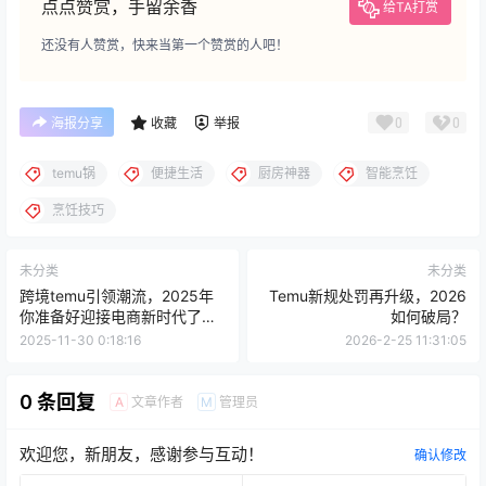
点点赞赏，手留余香
给TA打赏
还没有人赞赏，快来当第一个赞赏的人吧！
0
0
海报分享
收藏
举报
temu锅
便捷生活
厨房神器
智能烹饪
烹饪技巧
未分类
未分类
跨境temu引领潮流，2025年
Temu新规处罚再升级，2026
你准备好迎接电商新时代了
如何破局？
吗？
2025-11-30 0:18:16
2026-2-25 11:31:05
0 条回复
文章作者
管理员
A
M
欢迎您，新朋友，感谢参与互动！
确认修改