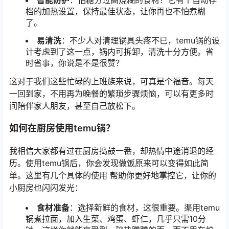
智能防护
：怕糖分过高烧糊的食材？它有个自动存
档的加热设置，保持最佳状态，让你再也不怕煮糊
了。
易清洗
：不少人对清理锅具头疼不已，temu锅的设
计考虑到了这一点，锅内可拆卸，清洗十分方便。省
时省事，你说是不是很赞？
这对于我们这些忙碌的上班族来说，可真是个福音。每天
一回到家，不用再为晚餐的繁琐步骤烦恼，可以有更多时
间陪伴家人朋友，甚至自己放松下。
如何在厨房使用temu锅？
我相信大家都有过在厨房捣鼓一番，却热情中途消退的经
历。使用temu锅后，你会发现做饭原来可以变得如此简
单。这里有几个具体的使用 帮助你更好地掌控它，让你的
小厨房也闪闪发光：
食材准备
：选择新鲜的食材，这很重要。渠用temu
锅煮拉面，加入生菜、鸡蛋、虾仁，几乎只需10分