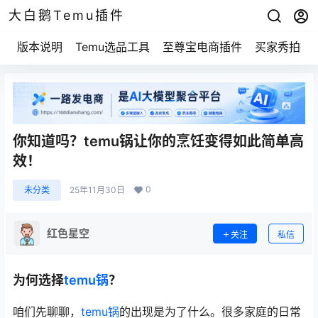
大白鹅Temu插件
版本说明
Temu选品工具
至尊宝电商插件
买家秀拍摄
你知道吗？temu锅让你的烹饪变得如此简单高
效！
0
未分类
25年11月30日
红色星空
关注
私信
为何选择
temu锅
？
咱们先聊聊，
temu锅
的出现是为了什么。很多家庭的日常