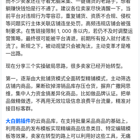
而不少卖家还在守着无脑采集、一键铺货的老路子，想着
躺赚快钱怕是行不通了。建议各位卖家尽快清醒一下，当
前平台对违规行为零容忍，重复铺货、资质不合规、侵权
等问题实行主体关联店铺连坐处罚，高频违规店铺会被强
制要求。在售链接限制 1, 000 条以内，若仍不及时调整运
营策略，最终很可能被平台清退，前期所有投入就付诸东
流了。新规之下，被动观望只会被淘汰，主动变革才是唯
一出路。
现在分享三个实操破局思路，很多卖家已经开始转型。
第一，逐渐由大批铺货模式全面转型精铺模式，主动筛选
店铺内商品，果断砍掉滞销品库存压仓货，摒弃广撒网思
维，集中人力资金搞差异化商品，比如做品牌认证。把单
品做精做透，不再用无效垃圾信息浪费平台流量，精准对
接目标客群。
大白鹅插件
的云商品库，在支持批量采品商品的基础上，
利用商品的发布模板实现精编商品信息类目、特定编辑模
板等效果，卖家在转型的路上可以利用好这些工具，无痛