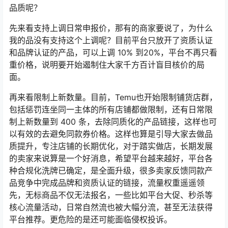
品质呢？
先来看支持上调日常申报价，那有的商家要说了，为什么
我的品没有支持这个上调呢？目前平台只放开了资质认证
和品牌认证的产品，可以上调 10% 到20%，平台不再只看
重价格，说明要开始遏制住大家千方百计盲目核价的局
面。
再来看限制上新数量。目前，Temu也开始限制铺货店群，
包括惩罚连坐同一主体的所有店铺都做限制，还有日常限
制上新数量到 400 条，去除同质化的产品链接，这样也可
以有效的去避免同款券价格。这样也算是引导大家去做品
质提升，专注店铺的长期优化，对于踏实做店，长期发展
的卖家来说算是一个好消息，希望平台越来越好，平台各
种合规化洗牌已确定，是全面升级，很多卖家反馈同款产
品竞争中完成品牌和资质认证的链接，流量权重遥遥领
先，无标商品不仅无法报名，一些比如平台大促、秒杀等
核心流量活动，日常自然流也被大幅分流，甚至无法获得
平台推荐。更危险的是还可能面临侵权投诉。