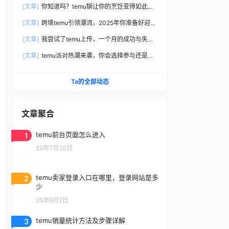
[文章]
你知道吗？temu锅让你的烹饪变得如此简
单高效！
[文章]
跨境temu引领潮流，2025年你准备好迎接
电商新时代了吗？
[文章]
我尝试了temu上传，一个月的成功与失败
全在这里分享！
[文章]
temu派对热潮来袭，你会选择参与还是观
望？
Ta的全部动态
文章聚合
1
temu前台页面怎么进入
25年7月20日
2
temu卖家登录入口在哪里，登录网站是多
少
25年6月2日
3
temu销量统计方法及步骤详解