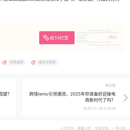
给TA打赏
共0人
市场调研
成功与失败
未分类
观望？
跨境temu引领潮流，2025年你准备好迎接电
商新时代了吗？
2025-11-30 0:18:16
心之所向，素履以往，生如逆旅，一苇以航