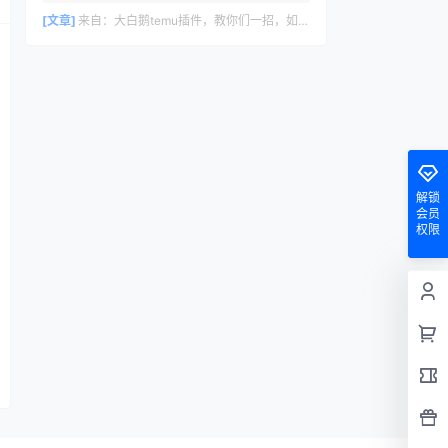
删除评论，请访问仪表盘的评论界面。评论
者头像来自 Gravatar。
[文章]
来自：
大白鹅temu插件，教你们一招，如何30s里计算temu利润数据
解锁
会员
权限