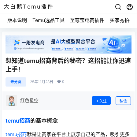
大白鹅Temu插件
版本说明
Temu选品工具
至尊宝电商插件
买家秀拍摄
想知道temu招商背后的秘密？这招能让你迅速
上手！
0
未分类
25年11月28日
红色星空
关注
私信
temu招商
的基本概念
temu招商
就是让商家在平台上展示自己的产品，吸引更多