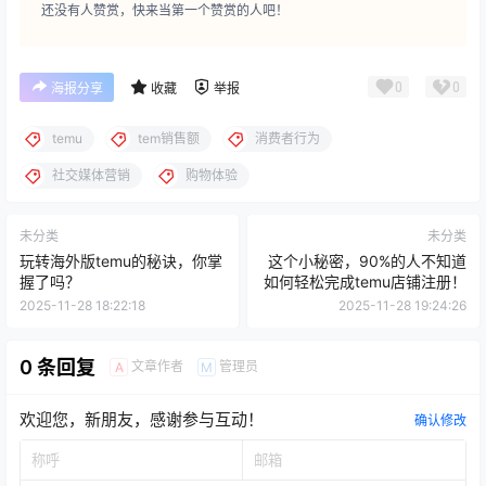
还没有人赞赏，快来当第一个赞赏的人吧！
0
0
海报分享
收藏
举报
temu
tem销售额
消费者行为
社交媒体营销
购物体验
未分类
未分类
玩转海外版temu的秘诀，你掌
这个小秘密，90%的人不知道
握了吗？
如何轻松完成temu店铺注册！
2025-11-28 18:22:18
2025-11-28 19:24:26
0 条回复
文章作者
管理员
A
M
欢迎您，新朋友，感谢参与互动！
确认修改