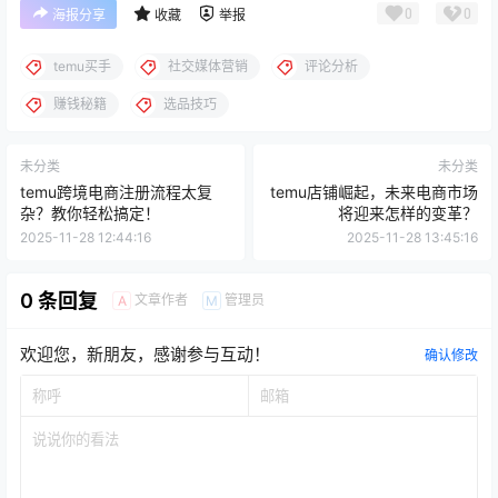
0
0
海报分享
收藏
举报
temu买手
社交媒体营销
评论分析
赚钱秘籍
选品技巧
未分类
未分类
temu跨境电商注册流程太复
temu店铺崛起，未来电商市场
杂？教你轻松搞定！
将迎来怎样的变革？
2025-11-28 12:44:16
2025-11-28 13:45:16
0 条回复
文章作者
管理员
A
M
欢迎您，新朋友，感谢参与互动！
确认修改