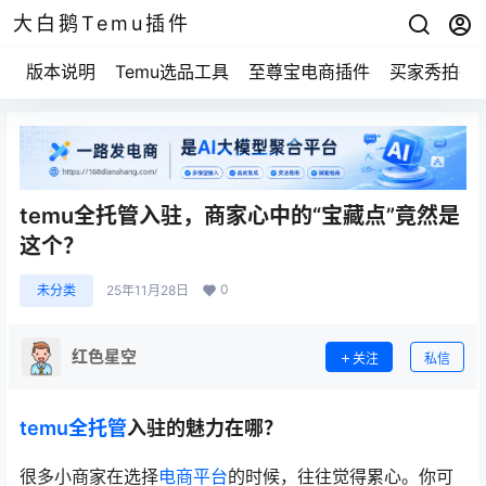
大白鹅Temu插件
版本说明
Temu选品工具
至尊宝电商插件
买家秀拍摄
temu全托管入驻，商家心中的“宝藏点”竟然是
这个？
0
未分类
25年11月28日
红色星空
关注
私信
temu全托管
入驻的魅力在哪？
很多小商家在选择
电商平台
的时候，往往觉得累心。你可