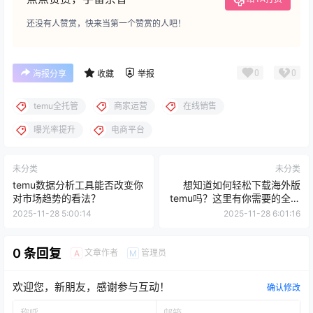
还没有人赞赏，快来当第一个赞赏的人吧！
0
0
海报分享
收藏
举报
temu全托管
商家运营
在线销售
曝光率提升
电商平台
未分类
未分类
temu数据分析工具能否改变你
想知道如何轻松下载海外版
对市场趋势的看法？
temu吗？这里有你需要的全部
信息！
2025-11-28 5:00:14
2025-11-28 6:01:16
0 条回复
文章作者
管理员
A
M
欢迎您，新朋友，感谢参与互动！
确认修改