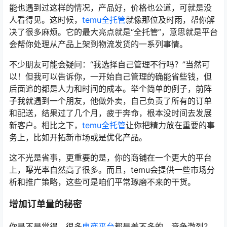
能也遇到过这样的情况，产品好，价格也公道，可就是没
人看得见。这时候，
temu全托管
就像那位及时雨，帮你解
决了很多麻烦。它的最大亮点就是“全托管”，意思就是平台
会帮你处理从产品上架到物流发货的一系列事情。
不少朋友可能会疑问：“我选择自己管理不行吗？”当然可
以！但我可以告诉你，一开始自己管理的确能省些钱，但
后面追的都是人力和时间的成本。举个简单的例子，前阵
子我就遇到一个朋友，他做外卖，自己负责了所有的订单
和配送，结果过了几个月，疲于奔命，根本没时间去发展
新客户。相比之下，
temu全托管
让你把精力放在重要的事
务上，比如开拓新市场或是优化产品。
这不光是省事，更重要的是，你的商铺在一个更大的平台
上，曝光率自然高了很多。而且，temu会提供一些市场分
析和推广策略，这些可是咱们平常琢磨不来的干货。
增加订单量的秘密
你是不是觉得，很多
电商平台
都是差不多的，竞争激烈？