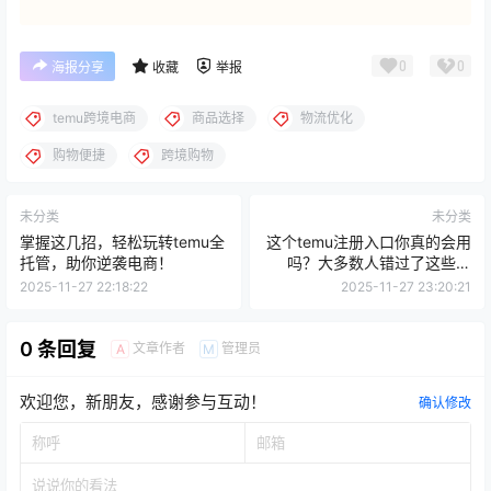
0
0
海报分享
收藏
举报
temu跨境电商
商品选择
物流优化
购物便捷
跨境购物
未分类
未分类
掌握这几招，轻松玩转temu全
这个temu注册入口你真的会用
托管，助你逆袭电商！
吗？大多数人错过了这些秘
笈！
2025-11-27 22:18:22
2025-11-27 23:20:21
0 条回复
文章作者
管理员
A
M
欢迎您，新朋友，感谢参与互动！
确认修改