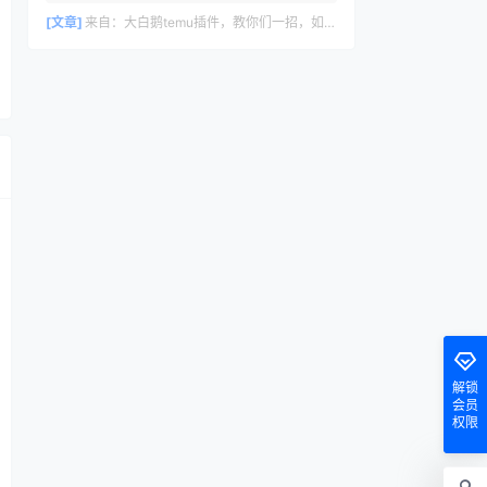
删除评论，请访问仪表盘的评论界面。评论
者头像来自 Gravatar。
[文章]
来自：
大白鹅temu插件，教你们一招，如何30s里计算temu利润数据
解锁
会员
权限