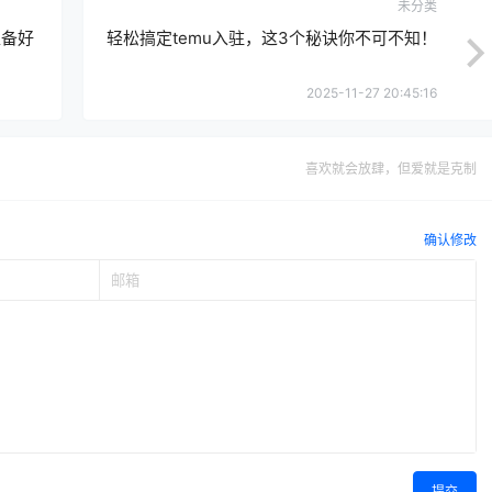
未分类
准备好
轻松搞定temu入驻，这3个秘诀你不可不知！
2025-11-27 20:45:16
喜欢就会放肆，但爱就是克制
确认修改
提交