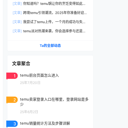
[文章]
你知道吗？temu锅让你的烹饪变得如此简
单高效！
[文章]
跨境temu引领潮流，2025年你准备好迎接
电商新时代了吗？
[文章]
我尝试了temu上传，一个月的成功与失败
全在这里分享！
[文章]
temu派对热潮来袭，你会选择参与还是观
望？
Ta的全部动态
文章聚合
1
temu前台页面怎么进入
25年7月20日
2
temu卖家登录入口在哪里，登录网站是多
少
25年6月2日
3
temu销量统计方法及步骤详解