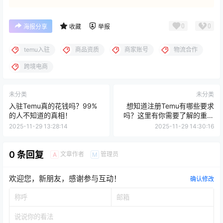
0
0
海报分享
收藏
举报
temu入驻
商品资质
商家账号
物流合作
跨境电商
未分类
未分类
入驻Temu真的花钱吗？99%
想知道注册Temu有哪些要求
的人不知道的真相！
吗？这里有你需要了解的重要
信息！
2025-11-29 13:28:14
2025-11-29 14:30:16
0 条回复
文章作者
管理员
A
M
欢迎您，新朋友，感谢参与互动！
确认修改