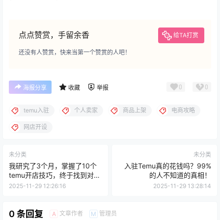
点点赞赏，手留余香
给TA打赏
还没有人赞赏，快来当第一个赞赏的人吧！
0
0
海报分享
收藏
举报
temu入驻
个人卖家
商品上架
电商攻略
网店开设
未分类
未分类
我研究了3个月，掌握了10个
入驻Temu真的花钱吗？99%
temu开店技巧，终于找到对的
的人不知道的真相！
路！
2025-11-29 12:26:16
2025-11-29 13:28:14
0 条回复
文章作者
管理员
A
M