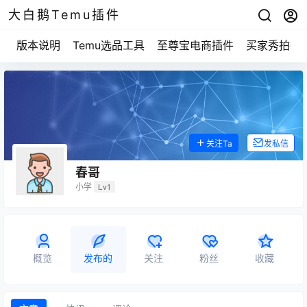
大白鹅Temu插件
版本说明
Temu选品工具
至尊宝电商插件
买家秀拍摄
关注Ta
发私信
春哥
小学
Lv1
概览
发布的
关注
粉丝
收藏