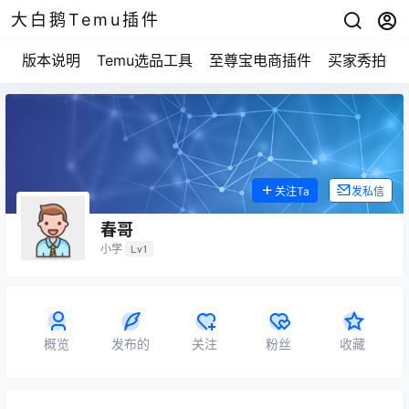
大白鹅Temu插件
版本说明
Temu选品工具
至尊宝电商插件
买家秀拍摄
关注Ta
发私信
春哥
小学
Lv1
概览
发布的
关注
粉丝
收藏