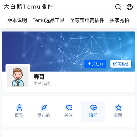
大白鹅Temu插件
版本说明
Temu选品工具
至尊宝电商插件
买家秀拍摄
关注Ta
发私信
春哥
小学
Lv1
概览
发布的
关注
粉丝
收藏