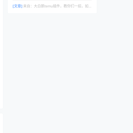
删除评论，请访问仪表盘的评论界面。评论
者头像来自 Gravatar。
[文章]
来自：
大白鹅temu插件，教你们一招，如何30s里计算temu利润数据