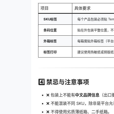
项目
具体要求
SKU标签
每个产品包装必须贴 Tem
条码位置
贴在外包装平整位置，不
外箱标签
每箱需贴外箱标签（平台
标签打印
建议使用热敏纸或铜版纸
4️⃣ 禁忌与注意事项
❌ 包装上不能有
中文品牌信息
（出口
❌ 不能混装不同 SKU，除非是平台
❌ 不得使用劣质薄纸箱、二手纸箱。