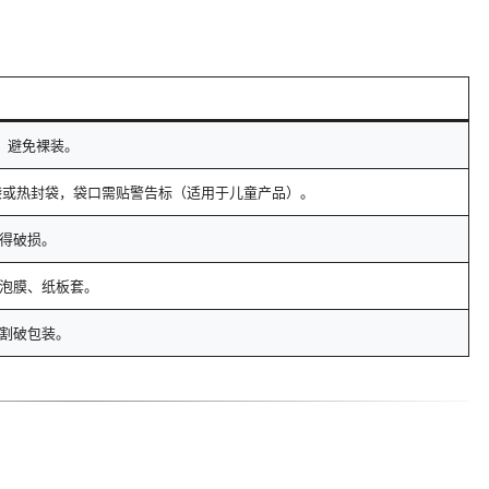
装，避免裸装。
自封袋或热封袋，袋口需贴警告标（适用于儿童产品）。
得破损。
泡膜、纸板套。
割破包装。