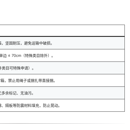
箱，坚固耐压，避免运输中破损。
，单边 ≤ 70cm（特殊类目除外）。
/大件类目可特殊申请）。
封箱，禁止用绳子或捆扎带直接捆。
无多余标记、无油污。
棉、隔板等防震材料填充，防止晃动。