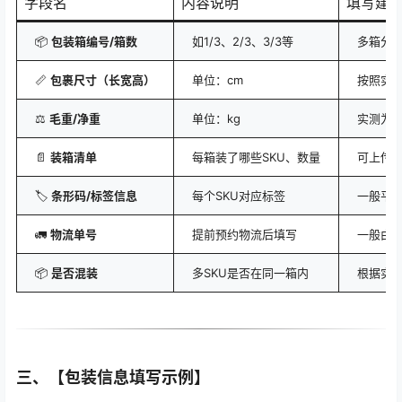
字段名
内容说明
填写建
📦
包装箱编号/箱数
如1/3、2/3、3/3等
多箱分
📏
包裹尺寸（长宽高）
单位：cm
按照实
⚖️
毛重/净重
单位：kg
实测为
📄
装箱清单
每箱装了哪些SKU、数量
可上传e
🏷
条形码/标签信息
每个SKU对应标签
一般平台
🚛
物流单号
提前预约物流后填写
一般由
📦
是否混装
多SKU是否在同一箱内
根据实际
三、【包装信息填写示例】