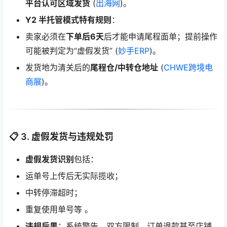
平台认可区域发货
(
出海网
)。
Y2 半托管模式特有规则
：
卖家必须在
下单后6天
后才能申请尾程面单；提前操作
可能被判定为“虚假发货” (
妙手ERP
)。
发货地为清关后的
尾程仓/中转仓地址
(
CHWE跨境电
商展
)。
📋 3. 虚假发货与违规处罚
虚假发货识别
包括：
运单号上传后无实际揽收；
中转停滞超时；
重复使用单号等 。
违规后果
：系统警告、双方限制、订单退款甚至店铺