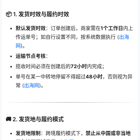
📦 1. 发货时效与履约时效
默认发货时效
：订单创建后，商家需在
1个工作日
内上
传运单号；如自行设置不同，按系统数据执行 (
出海
网
)。
运输节点考核
：
揽收时间必须在创建后的
72小时
内完成；
单号在某一中转地停留不得超过
48小时
，否则视为异
常 (
出海网
)。
🚚 2. 发货地与履约模式
发货地限制
：跨境履约模式下，
禁止从中国或非当地