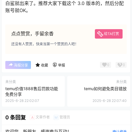
白鲨就出来了。推荐大家下载这个 3.0 版本的，然后分配
账号就OK。
点点赞赏，手留余香
给TA打赏
还没有人赞赏，快来当第一个赞赏的人吧！
0
0
海报分享
收藏
举报
未分类
未分类
temu价值1888售后罚款功能
temu如何避免类目错放
免费分享
2025-6-28 22:02:07
2025-6-28 22:07:40
0 条回复
文章作者
管理员
A
M
欢迎您，新朋友，感谢参与互动！
确认修改