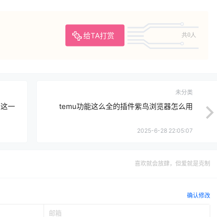
给TA打赏
共0人
未分类
用这一
temu功能这么全的插件紫鸟浏览器怎么用
2025-6-28 22:05:07
喜欢就会放肆，但爱就是克制
确认修改