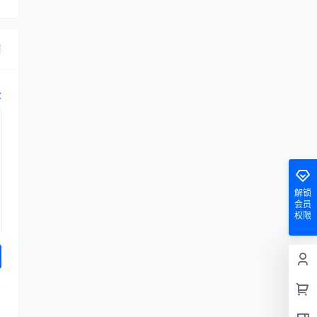
哭
改
解锁
会员
权限