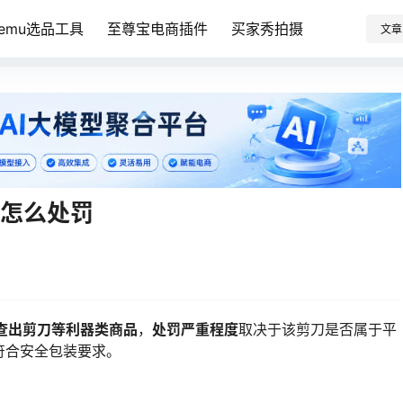
Temu选品工具
至尊宝电商插件
买家秀拍摄
文章
会怎么处罚
查出剪刀等利器类商品
，
处罚严重程度
取决于该剪刀是否属于平
符合安全包装要求。