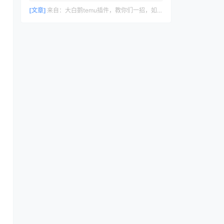
删除评论，请访问仪表盘的评论界面。评论
者头像来自 Gravatar。
[文章]
来自：
大白鹅temu插件，教你们一招，如何30s里计算temu利润数据