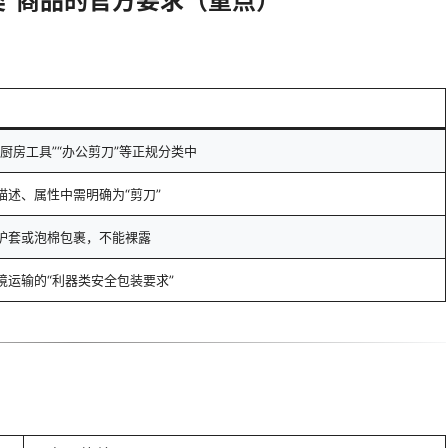
剪刀类”商品的官方要求（重点）
厨房工具”“办公剪刀”等正规分类中
描述、属性中需明确为“剪刀”
护套或泡棉包裹，不能裸露
境运输的“利器类安全包装要求”