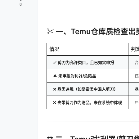
0
✂️ 一、Temu仓库质检查
情况
判
✅
剪刀为允许类目，且已如实申报
合
⚠️
未申报为利器/危险品
违
❌
品类违规（如婴童类中混入剪刀）
品
❌
夹带剪刀作为赠品，未在系统中体现
严