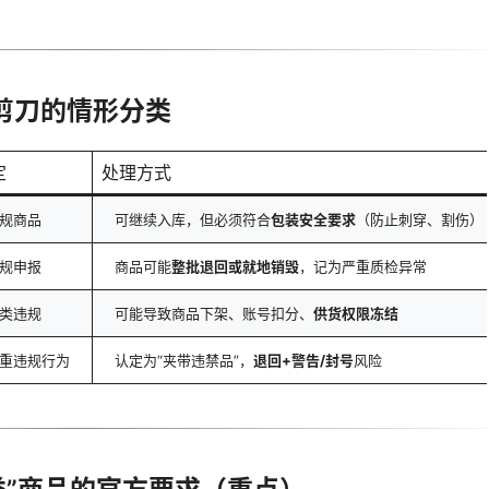
出剪刀的情形分类
定
处理方式
规商品
可继续入库，但必须符合
包装安全要求
（防止刺穿、割伤）
规申报
商品可能
整批退回或就地销毁
，记为严重质检异常
类违规
可能导致商品下架、账号扣分、
供货权限冻结
重违规行为
认定为“夹带违禁品”，
退回+警告/封号
风险