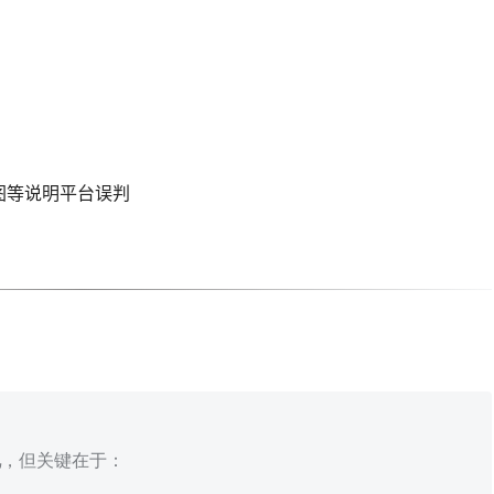
）
图等说明平台误判
规
，但关键在于：