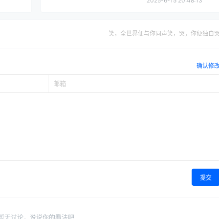
2025-6-15 20:48:13
笑，全世界便与你同声笑，哭，你便独自
确认修
提交
暂无讨论，说说你的看法吧