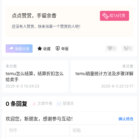
点点赞赏，手留余香
给TA打赏
还没有人赞赏，快来当第一个赞赏的人吧！
0
0
海报分享
收藏
举报
未分类
未分类
temu怎么结算，结算折扣怎么
temu销量统计方法及步骤详解
给卖手
2025-6-3 15:34:23
2025-6-5 22:12:17
0 条回复
文章作者
管理员
A
M
欢迎您，新朋友，感谢参与互动！
确认修改