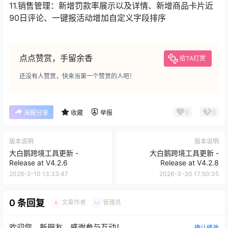
11.销售管理：新增罚款率展示以及详情、新增商品卡片近
90日评论、一键报活动增加自定义字段排序
点点赞赏，手留余香
给TA打赏
还没有人赞赏，快来当第一个赞赏的人吧！
0
0
海报分享
收藏
举报
版本说明
版本说明
大白鹅跨境工具更新 -
大白鹅跨境工具更新 -
Release at V4.2.6
Release at V4.2.8
2026-2-10 13:33:47
2026-3-30 17:50:35
0 条回复
文章作者
管理员
A
M
欢迎您，新朋友，感谢参与互动！
确认修改