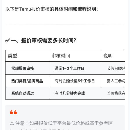
以下是Temu报价审核的
具体时间和流程说明
：
✅ 一、报价审核需要多长时间？
类型
审核时间
说明
常规报价审核
通常
1~3个工作日
节假日顺延
热门类目/品牌商品
有时会
延长至5个工作日
需人工参与审
系统自动通过
有时
几分钟内完成
若价格落在合
⚠️ 注意：如果报价低于平台最低价格或高于参考区