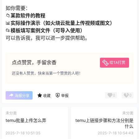
如你需要：
📁
某款软件的教程
📊
实际操作演示（如火烧云批量上传视频或图文）
📂
模板填写案例文件（可导入使用）
可以告诉我，我可以进一步提供帮助。
点点赞赏，手留余香
给TA打赏
还没有人赞赏，快来当第一个赞赏的人吧！
0
0
海报分享
收藏
举报
未分类
未分类
temu批量上传怎么弄
temu上链接步骤和方法分别是
什么
2025-7-18 10:51:35
2025-7-18 10:54:43