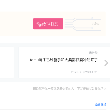
给TA打赏
共0人
未分类
temu寒冬已过新手和大卖都抓紧冲起来了
2025-7-9 20:44:31
据说那些你一笑就跟着你笑的人，不是傻逼就是爱你的人
确认修改