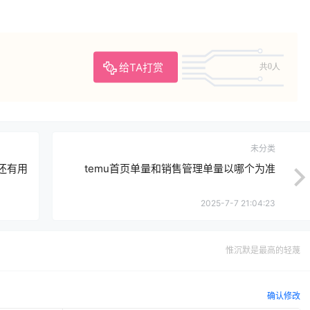
给TA打赏
共0人
未分类
还有用
temu首页单量和销售管理单量以哪个为准
2025-7-7 21:04:23
惟沉默是最高的轻蔑
确认修改