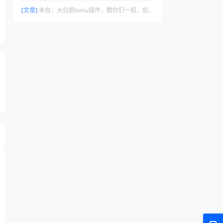
删除评论，请访问仪表盘的评论界面。评论
者头像来自 Gravatar。
[文章]
来自：
大白鹅temu插件，教你们一招，如何30s里计算temu利润数据