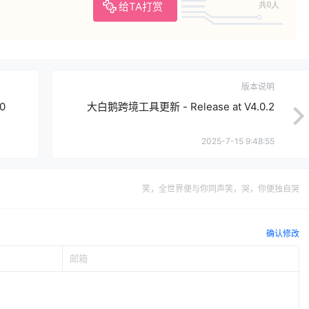
给TA打赏
共0人
版本说明
0
大白鹅跨境工具更新 - Release at V4.0.2
2025-7-15 9:48:55
笑，全世界便与你同声笑，哭，你便独自哭
确认修改