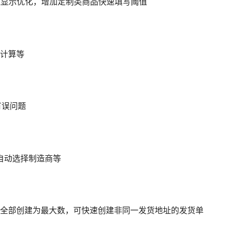
阈值显示优化，增加定制类商品快速填写阈值
润计算等
有误问题
、自动选择制造商等
本页全部创建为最大数，可快速创建非同一发货地址的发货单