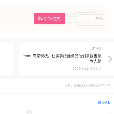
给TA打赏
共0人
未分类
temu商家现状，让买手给推点品他们拿我当意
本人整
2025-6-29 19:09:19
发怒，是用别人的错误来惩罚自己
确认修改