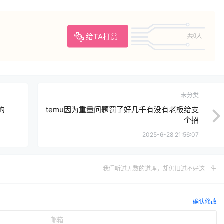
给TA打赏
共0人
未分类
的
temu因为重量问题罚了好几千有没有老板给支
个招
2025-6-28 21:56:07
我们听过无数的道理，却仍旧过不好这一生
确认修改