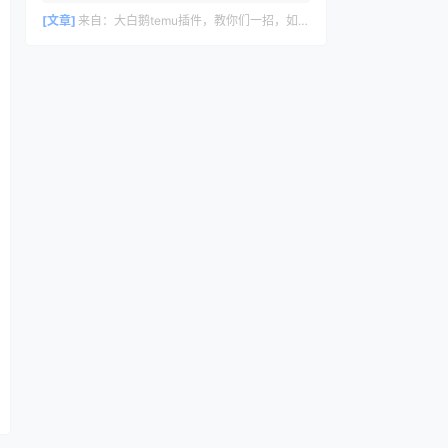
删除评论，请访问仪表盘的评论界面。评论
者头像来自 Gravatar。
[文章]
来自：
大白鹅temu插件，教你们一招，如何30s里计算temu利润数据