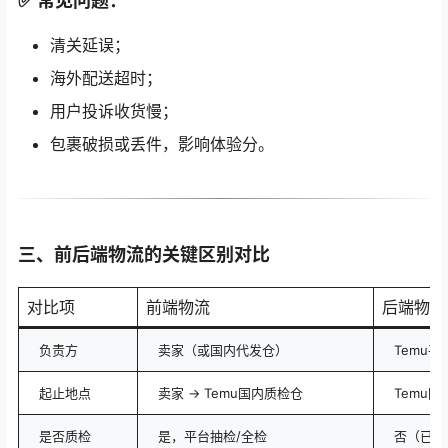
✅ 常见问题：
清关延误；
海外配送超时；
用户投诉收货慢；
包裹破损或丢件，影响体验分。
三、前后端物流的
关键区别对比
对比项
前端物流
后端物流
负责方
卖家（或国内代发仓）
Temu平
起止地点
卖家 → Temu国内质检仓
Temu国
是否质检
是，平台抽检/全检
否（已质