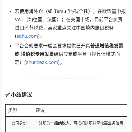
若使用海外仓（如 Temu 半托/全托），在欧盟需申报
VAT（如德国、法国）；在美国市场，目前平台负责
进口环节税费，卖家重点关注中国境内账目税务
(
sohu.com
)。
平台合规要求一般会要求提供已开具
普通增值税发票
或
增值税专用发票
给供应商或平台（视具体模式而
定）(
zhunzezx.com
)。
✅ 小结建议
类型
建议
公司身份
注册为
一般纳税人
，可抵扣进项并享较高业务信用