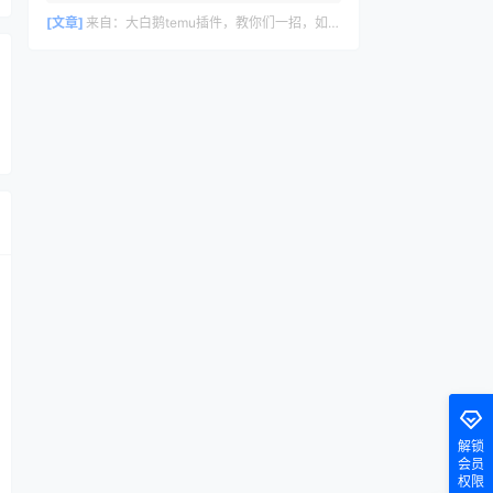
删除评论，请访问仪表盘的评论界面。评论
者头像来自 Gravatar。
[文章]
来自：
大白鹅temu插件，教你们一招，如何30s里计算temu利润数据
解锁
会员
权限