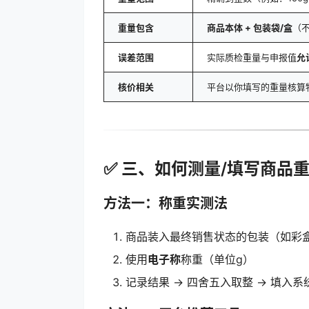
重量包含
商品本体 + 包装袋/盒
（
误差范围
实际质检重量与申报值
允
核价相关
平台以你填写的重量核算
✅ 三、如何测量/填写商品
方法一：称重实测法
商品装入最终销售状态的包装（如彩
使用
电子称
称重（单位g）
记录结果 → 四舍五入取整 → 填入系