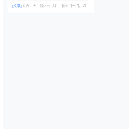
删除评论，请访问仪表盘的评论界面。评论
者头像来自 Gravatar。
[文章]
来自：
大白鹅temu插件，教你们一招，如何30s里计算temu利润数据