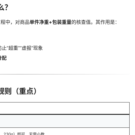
么？
过程中，对商品
单件净重+包装重量
的核查值。其作用是：
“超重”“虚报”现象
分配
写规则（重点）
、230g）即可，无需小数