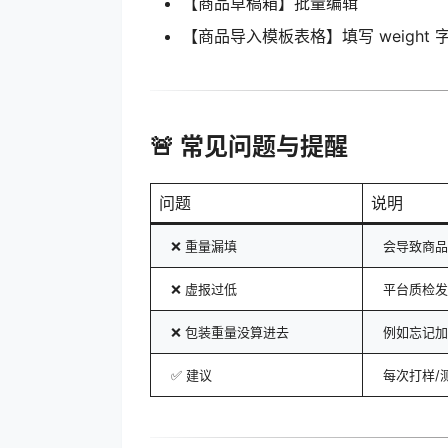
【商品草稿箱】批量编辑
【商品导入模板表格】填写 weight 
🚨 常见问题与提醒
问题
说明
❌ 重量漏填
会导致商品
❌ 虚报过低
平台质检发
❌ 包装重量没算进去
例如忘记加
✅ 建议
每次打样/