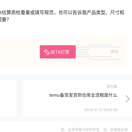
你估算质检重量或填写规范，也可以告诉我产品类型、尺寸和
需要？
给TA打赏
共0人
未分类
temu备货发货到仓库全流程是什么
2025-6-12 19:53:58
笑，全世界便与你同声笑，哭，你便独自哭