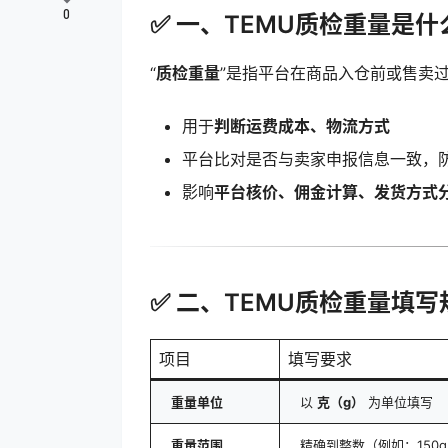
0
✅ 一、TEMU质检重量是什
“
质检重量
”是指平台在商品入仓前或售卖
用于
判断运费成本、物流方式
平台比对是否与卖家申报信息一致，防止
影响
平台核价、佣金计算、发货方式
✅ 二、TEMU质检重量填
项目
填写要求
重量单位
以
克（g）
为单位填写
重量范围
精确到整数（例如：150g