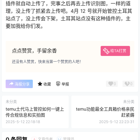
插件就自动上传了，完事之后再去上传识别图，一样的道
理，没上传了抓紧去上传吧。4月 12 号就开始管控土耳其
站点了，没上传会下架，土耳其站点没有这种插件的，主
要加我给你们发。
点点赞赏，手留余香
给TA打赏
还没有人赞赏，快来当第一个赞赏的人吧！
0
0
海报分享
收藏
举报
未分类
未分类
temu土代马上管控如何一键上
temu功能最全工具箱价格亲民
传合规信息和实拍图
赶紧薅
2025-5-12 22:18:18
2025-5-12 22:23:31
0 条回复
文章作者
管理员
A
M