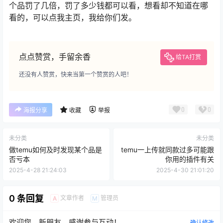
个品罚了几倍，罚了多少钱都可以看，想看却不知道在哪
看的，可以点我主页，我给你们发。
点点赞赏，手留余香
给TA打赏
还没有人赞赏，快来当第一个赞赏的人吧！
0
0
海报分享
收藏
举报
未分类
未分类
做temu如何及时发现某个品是
temu一上传就同款过多可能跟
否亏本
你用的插件有关
2025-4-28 21:24:03
2025-4-30 21:01:20
0 条回复
文章作者
管理员
A
M
欢迎您，新朋友，感谢参与互动！
确认修改