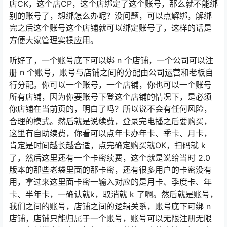
店CK，这个店CP，这个店绑定了这个账号，那么就不能绑
别的账号了，想绑怎么办呢？没问题，可以点解绑，解绑
完之后这个账号这个店铺就可以绑定账号了，这样的话是
方便大家管理实操应用。
听好了，一个账号底下可以绑 n 个店铺，一个公司可以注
册 n 个账号，账号与店铺之间的分配由公司运营和老板自
行分配。你可以一个账号，一个店铺，你也可以一个账号
所有店铺，因为你要账号下登这个店铺的情况下，是必须
你店铺在当前页的，明白了吗？所以说不会有任何风险，
合理的模式。然后就是说续费，登录完电播之后要购买，
这里有自助续费，你看可以点年卡办年卡、季卡、月卡，
肯定是时间越长越合适，点完确定购买就OK，扫码就 k
了，然后这里还有一个卡密续费，这个就是说给当时 2.0
版本的那些老袋里面的那卡密，还有很多用户的卡密没有
用，拿过来这里面卡密一输入对应的是月卡、季度卡、年
卡、半年卡，一确认就k，取消就 k 了啊。然后就是账号，
我们之间的账号，店铺之间的逻辑关系，账号底下可绑 n
店铺，店铺只能归属于一个账号，账号可以无限注册无限