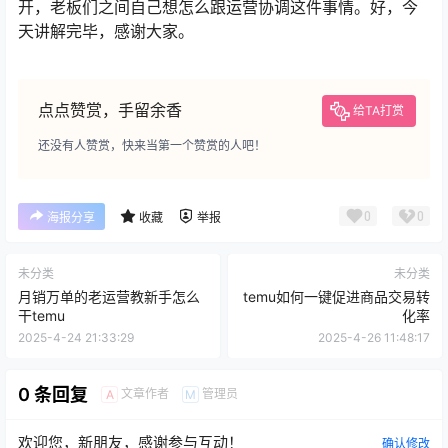
开，老板们之间自己想怎么跟运营协调这件事情。好，今
天讲解完毕，感谢大家。
点点赞赏，手留余香
给TA打赏
还没有人赞赏，快来当第一个赞赏的人吧！
0
0
海报分享
收藏
举报
未分类
未分类
月销万单的老运营教新手怎么
temu如何一键促进商品交易转
干temu
化率
2025-4-24 21:33:29
2025-4-26 11:48:17
0 条回复
文章作者
管理员
A
M
欢迎您，新朋友，感谢参与互动！
确认修改