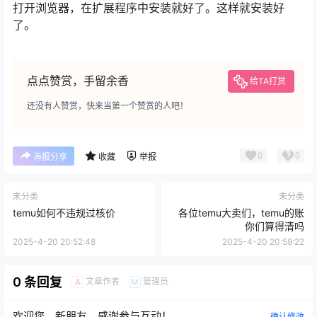
打开浏览器，在扩展程序中安装就好了。这样就安装好
了。
点点赞赏，手留余香
给TA打赏
还没有人赞赏，快来当第一个赞赏的人吧！
0
0
海报分享
收藏
举报
未分类
未分类
temu如何不违规过核价
各位temu大卖们，temu的账
你们算得清吗
2025-4-20 20:52:48
2025-4-20 20:59:22
0 条回复
文章作者
管理员
A
M
欢迎您，新朋友，感谢参与互动！
确认修改