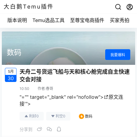
大白鹅Temu插件
版本说明
Temu选品工具
至尊宝电商插件
买家秀拍摄
数码
我要爆料
天舟二号货运飞船与天和核心舱完成自主快速
5月
30
交会对接
10:50
作者:
春哥
"="" target="_blank" rel="nofollow">
原文连
接'">
利好
0
利空
0
数码
分享到