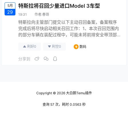
特斯拉将召回少量进口Model 3车型
5月
29
19:31
作者:
春哥
特斯拉向主管部门提交以下主动召回备案，备案程序
完成后将尽快启动相关召回工作：1、本次召回范围内
的部分车辆在装配过程中，可能未将前排安全带顶部D
型环固定在B柱上的螺钉紧固至标准扭矩。覆盖范围为
利好
0
利空
0
数码
2019年1月12日至11月20日内生产的少量进口Model 3
车型。2 、本次召回范围内的部分车辆可能未按标准扭
分享到
矩紧固制动卡钳螺栓。覆盖范围为2019年1月12日至11
月20日内生产的少量进口Model 3车…
Copyright © 2026
大白鹅Temu插件
查询 57 次，耗时 0.0563 秒