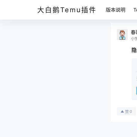
大白鹅Temu插件
版本说明
春
小
隐
0
赞