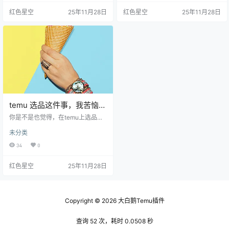
能会想，“怎么才能知道消费者需要
突然火起来，这就是市场的趋势。
红色星空
25年11月28日
红色星空
25年11月28日
什么呢？”我跟你讲，有个法子。 去
比如，今年冬天，大家开始关注环
看看热门的社交平台和电商网站，
保产品，像可重复使用的购物袋或
看最近什么产品热度高，有些工具
者竹制牙刷这些，就可能成为热销
能帮你分析这些数据，比如Google
商品。 可以借助一些工具来了解市
Trends。像我之前在分析某个潮流
场趋势，比如谷歌趋势（Google Tr
品牌的选品时，通过Google Trends
ends），在这上面你可以看到哪些
发现…
关键词的搜索量在增加。这…
temu 选品这件事，我苦恼了
3个月，才找到完美的秘诀！
你是不是也觉得，在temu上选品真
的让人头疼？我最开始也是这样
未分类
的，想找点什么好卖的，总觉得自
己一无所知。你有时候也是这样觉
34
0
得：你看到其他卖家都在赚得盆满
钵满，但自己却苦于销量惨淡？我
红色星空
25年11月28日
跟你讲，这种感觉真的很不好。 想
要在temu上选品，首先得了解你的
目标市场。大家的需求永远在变，
你得时刻关注时下的热门商品和趋
势。我记得我刚开始的时候，总是
Copyright © 2026
大白鹅Temu插件
想当然地选了一些自己觉得好看的
东西，结果销量一塌糊涂。后来，
查询 52 次，耗时 0.0508 秒
我…