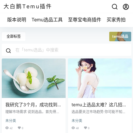
大白鹅Temu插件
版本说明
Temu选品工具
至尊宝电商插件
买家秀拍摄
全部标签
temu选品
我研究了3个月，成功找到
temu上选品太难？这几招教
Temu选品的隐藏秘诀
你轻松搞定！
理解市场需求 说到选品，首先得明
选品要关注市场趋势 你可能不知
白市场上都需要啥。就像咱们逛超
道，选品的第一步其实是观察市场
未分类
未分类
市，总能看到那些热销的商品，它
趋势。想想你自己，平时你关注哪
们不只是因为包装吸引人，更多的
些商品，或是在社交平台上看到的
42
0
48
0
是因为满足了消费者的需求。你可
热销产品？有些产品在某一时段会