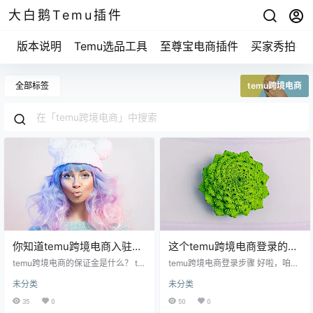
大白鹅Temu插件
版本说明
Temu选品工具
至尊宝电商插件
买家秀拍摄
全部标签
temu跨境电商
你知道temu跨境电商入驻需
这个temu跨境电商登录的小
要缴纳多少保证金吗？揭秘
秘密，99%的人都没用过！
temu跨境电商的保证金是什么？ te
temu跨境电商登录步骤 好啦，咱们
2025年最新标准！
mu跨境电商的保证金就像给平台的
直接说关键步骤。你首先要确保你
未分类
未分类
一种“信任保证”。当你想在这个平台
已经下载了temu的APP，不然登录
上开店卖货的时候，必须交一笔
就没地方了。 你要打开这个APP。
35
0
50
0
钱，这笔钱在你不再经营或者关店
接下来的步骤就像开门进屋一样简