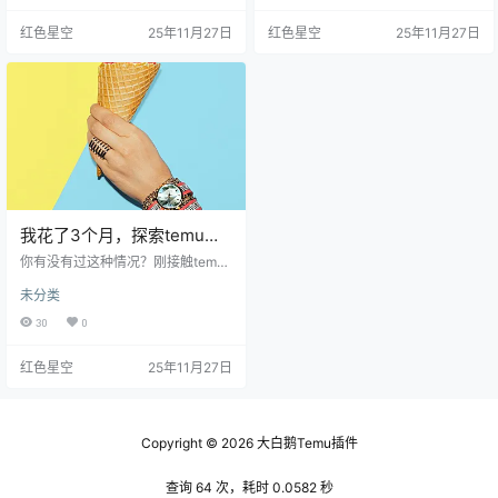
现它的界面设计非常简单，几乎没
分析他们喜欢什么、讨厌什么。比
红色星空
25年11月27日
红色星空
25年11月27日
有什么复杂的操作，不像某些平台
如，通过查看竞争对手的产品评
那样，要翻十几页才能找到想买的
价，我发现其实很多人对包装和运
东西。就拿我上周在上面买的运动
输有意见。这样一来，我在自己的
鞋来说，搜索输入关键词后，几秒
产品上改善了包装和配送，结果销
钟就找到了我想要的款式，价格还
量好了不少。 其实，你可以通过一
比我在实体店看到的便宜不少，真
些免费的工具来了解市场趋势，比
的是太方便了。 而且，temu…
如Google Trends或者相关社…
我花了3个月，探索temu跨
境电商官网的那些秘密！
你有没有过这种情况？刚接触temu
跨境电商，心里充满了期待，结果
未分类
又遇到一堆问题。想知道这个平台
到底能有什么用？我跟你讲，我花
30
0
了3个月时间，试图搞清楚这些。我
大概 了一些可以分享的秘密，希望
红色星空
25年11月27日
对你也有帮助。 如何选择合适的产
品 说到选产品，光凭感觉可不行。
你得了解市场的趋势。其实呢，你
可以在temu官网上查找热销商品，
看看其他卖家在卖什么。用心去观
Copyright © 2026
大白鹅Temu插件
察，或者看看社交媒体上的流行趋
势。比如，我之前在tem…
查询 64 次，耗时 0.0582 秒