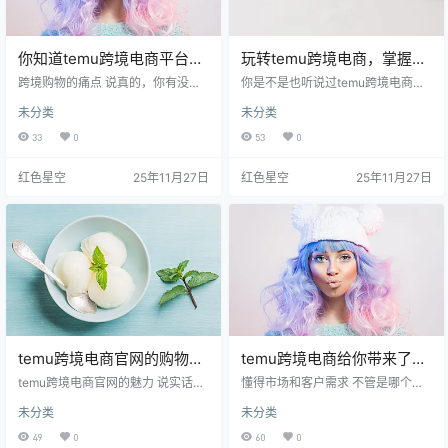
你知道temu跨境电商平台为
玩转temu跨境电商，掌握这
什么让购物变得如此简单
几招让你轻松盈利！
跨境购物的痛点 说真的，你有没有
你是不是也听说过temu跨境电商，
吗？
在网上买东西的时候，担心商品质
想知道它为什么能在短时间内火起
未分类
未分类
量、运费太高或是物流太慢？我身
来？其实呢，temu不仅仅是一个电
边的朋友们常常抱怨，这些问题真
商平台，它更像是一个能够为我们
33
0
53
0
是让人头疼。比方说，之前我想买
提供全球购物机会的桥梁。我跟你
一款国外的新款电子产品，结果看
讲，这个平台上不光有来自全世界
红色星空
25年11月27日
红色星空
25年11月27日
到页面上写的运费是原价的三分之
的商品，还有一套自己的运营机
一，那一瞬间，我的购物欲望直接
制，让很多人轻松致富。这里我就
减半了。有时候，等了好几周，产
分享一些我觉得比较重要的事情，
品才到手，结果还不是想象中的那
让你更好地了解temu。 商品选择，
样，真是让人失望。 在这样的背景
如何抓住卖点 在temu上，商品的选
下，temu跨境电商平台的出现，简
择非常重要。你可能想象一下，选
直像是一股清流，让人眼前一亮。
择一件受欢迎的商品就像…
它…
temu跨境电商官网的购物体
temu跨境电商给你带来了什
验，居然让我爱上了海淘！
么？一位卖家的真实经历让
temu跨境电商官网的魅力 说实话，t
懂得市场和客户需求 不管是哪个电
emu是我第一次听说的时候，有些
人惊喜！
商平台，了解市场和客户需求都是
未分类
未分类
懵。你和我一样，可能也会想，跨
关键。我最开始的时候，单纯觉得
境电商平台多得很，为什么这个网
产品好就可以了，结果发现并非如
49
0
60
0
站会特别呢？后来我试了一下，发
此。我开始关注客户的反馈，认真