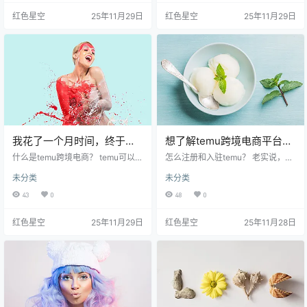
时可以退还。就好比你租房子的时
单。 账号注册：在APP主页上，能
红色星空
25年11月29日
红色星空
25年11月29日
候交的押金一样，保证金可以保护
看到“登录”选项。点击后，如果你还
平台不受商家不当行为的影响。 我
没有账号，可以选择“注册”。填上你
跟你讲，保证金的多少其实是可以
的邮箱或者手机号，不要忘了设置
根据你所卖的商品类型来变化的。
一个简单易记的密码。 获取验证
比如说，你是卖一些小商品，可能
码： 系统会要求你输入验证码。这
需要的保证金就相对少一些；而如
个验证码会发到你之前填的邮箱或
果你是做电子产品、奢侈品之…
者手机上。…
我花了一个月时间，终于明
想了解temu跨境电商平台官
白temu跨境电商是什么！
网的秘密吗？这些你不可不
什么是temu跨境电商？ temu可以视
怎么注册和入驻temu？ 老实说，很
作一个跨境购物的“集散地”，在这
知的操作技巧！
多人一开始在temu跨境电商平台官
未分类
未分类
里，你能找到来自世界各地的商
网注册的时候，都会遇到各种问
品。比如说，你爱吃的日本零食、
题。比如找不到入口，或者填写信
43
0
48
0
想要的欧美时尚衣物，或者是一些
息时总是卡壳。这里有个小窍门，
独特的电子设备，基本上都能在tem
我跟你讲，注册其实是挺简单的。
红色星空
25年11月29日
红色星空
25年11月28日
u上找到。而且，价格通常都比较实
你只需要进入temu官网，点击“注
惠，让人觉得买到就是赚到。 我跟
册”按钮，之后按系统提示逐步填写
你讲，刚加入temu的时候，我其实
信息。 确保填写你的邮箱是有效
也是抱着一种试试看的心态。 网上
的，因为会通过邮件进行验证。 注
购物琳琅满目，谁还没有被一些虚
意，这里有一些常见的错误： 一定
假宣传给坑过呢？但一旦开始使用te
要记住你的登录信息。这是为了后
mu，我发现…
续的操作。 填写的信息…