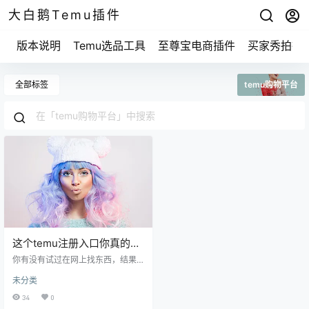
大白鹅Temu插件
版本说明
Temu选品工具
至尊宝电商插件
买家秀拍摄
全部标签
temu购物平台
这个temu注册入口你真的会
用吗？大多数人错过了这些
你有没有试过在网上找东西，结果
秘笈！
费了老大劲儿也找到不了？我之前
未分类
在找temu注册入口的时候，也是绞
尽脑汁，觉得挺麻烦的。今天，我
34
0
跟你聊聊怎么轻松搞定这个问题，