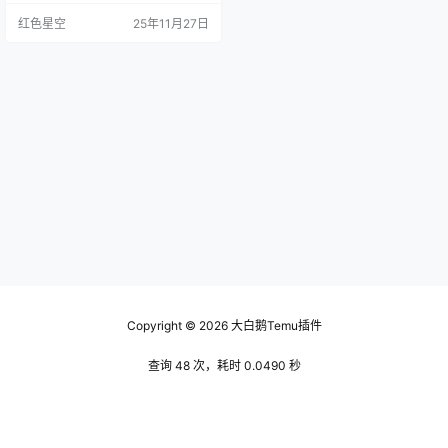
保证让你少走弯路。 为什么用temu
红色星空
25年11月27日
可能你对temu这个平台还不太了
解。 temu就像是一个宝藏购物平
台，里面的商品种类繁多，价格又
实惠。用过的朋友们可能都知道，
优惠力度真的很大，简直不想错
过。 要想享受这些福利，注册入口
就是第一步了。 很多人…
Copyright © 2026
大白鹅Temu插件
查询 48 次，耗时 0.0490 秒