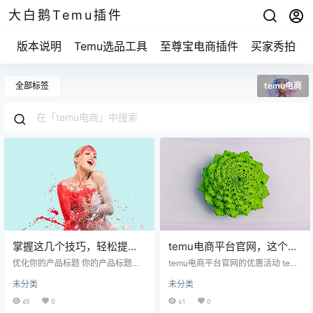
大白鹅Temu插件
版本说明
Temu选品工具
至尊宝电商插件
买家秀拍摄
全部标签
temu电商
掌握这几个技巧，轻松提升
temu电商平台官网，这个你
你在temu跨境电商网站的销
不知道的购物秘密即将揭
优化你的产品标题 你的产品标题就
temu电商平台官网的优惠活动 temu
售业绩
像是门牌号，很多人可能一开始就
晓！
电商平台官网最吸引人的地方就是
未分类
未分类
找不到你。想象一下，如果你去逛
它的一系列优惠活动。相信大家都
街，却发现一个店面没有明显的标
知道，购物节期间各种促销简直让
65
0
61
0
识，你会进去吗？大概不会。产品
人心动。 细心的人一定会发现，te