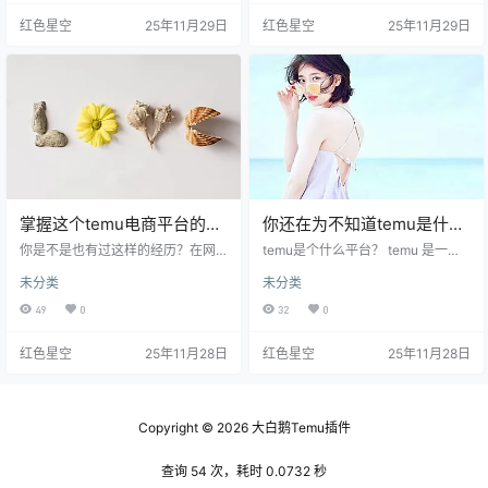
标题要清晰、简洁，并且包含关键
mu有一些平时也能享受到的超值优
红色星空
25年11月29日
红色星空
25年11月29日
字。你可能会问，关键字具体是什
惠。我之前就错过了很多，直到我
么？其实就是你觉得顾客会搜索的
有个朋友告诉我，只要注意每周的
词。比如说你卖的是保温杯，标题
限时折扣，能省下不少。 限时秒
里应该包含“保温杯”、“不锈钢”、
杀：每周都有的限时秒杀活动，商
“运动”等词。这样一来，顾客在tem
品价格能低到让你心跳加速。你只
u上搜索时，才能更容易找到你。 我
要定个闹钟，抓住那个时间，就能
有个朋友，最开始他的产品…
享受到超划算的价格，像我…
掌握这个temu电商平台的小
你还在为不知道temu是什么
窍门，轻松购物99%的人都
电商平台而困惑吗？
你是不是也有过这样的经历？在网
temu是个什么平台？ temu 是一个
不知道！
上购物时看了又看，最后却不知道
大集合。想象一下，一个商城里集
未分类
未分类
要买什么，或者买完了发现价格居
合了无数的小摊位，每个摊位都有
然可以再低一点？我跟你讲，temu
独特的商品，temu 就是这样的地
49
0
32
0
电商平台真的有一些小窍门，可以
方。你在上面可以找到很多国际品
帮助你更轻松地购物，今天我就来
牌的商品，而且价格往往比实体店
红色星空
25年11月28日
红色星空
25年11月28日
分享几个大家可能不知道的秘密。
便宜。这让很多用户感到惊喜，尤
利用分类和搜索功能 temu的搜索功
其是那些喜欢网购的朋友们。 最近
能就像是个小助手，帮你快速找到
我看到朋友在temu上买了一条裙
想要的商品。试想一下，如果你想
子，只花了几十块，跟他在商场里
买鞋子，直接在搜索框输入“鞋子”可
看中的几百块的几乎没啥区别。让
Copyright © 2026
大白鹅Temu插件
能会看到一大堆结果。但是，你可
我想起我去年在网上买过一双鞋，
以试着更具体一点，比如输…
和专卖店差不多的款式，…
查询 54 次，耗时 0.0732 秒